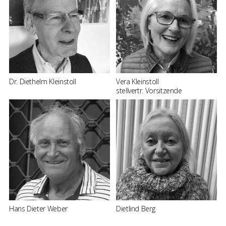
Dr. Diethelm Kleinstoll
Vera Kleinstoll
stellvertr. Vorsitzende
Hans Dieter Weber
Dietlind Berg